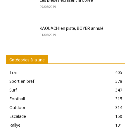
Les Bleues écrasent la Corée
09/06/2019
KAOUACHI en piste, BOYER annulé
11/06/2019
Catégories à la une
Trail
405
Sport en bref
378
Surf
347
Football
315
Outdoor
314
Escalade
150
Rallye
131