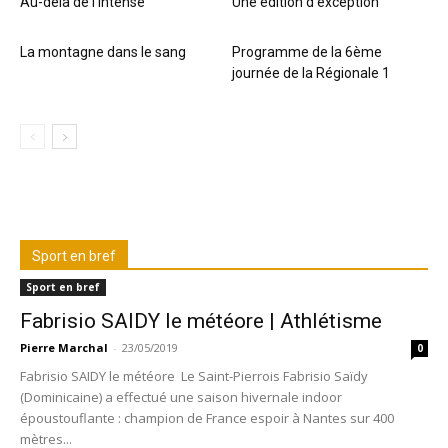
Au-delà de l’intense
Une édition d’exception
La montagne dans le sang
Programme de la 6ème
journée de la Régionale 1
Sport en bref
Sport en bref
Fabrisio SAIDY le météore | Athlétisme
Pierre Marchal
-
23/05/2019
0
Fabrisio SAIDY le météore Le Saint-Pierrois Fabrisio Saïdy
(Dominicaine) a effectué une saison hivernale indoor
époustouflante : champion de France espoir à Nantes sur 400
mètres...