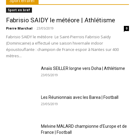
Sport en bref
Sport en bref
Fabrisio SAIDY le météore | Athlétisme
Pierre Marchal
-
23/05/2019
0
Fabrisio SAIDY le météore Le Saint-Pierrois Fabrisio Saïdy
(Dominicaine) a effectué une saison hivernale indoor
époustouflante : champion de France espoir à Nantes sur 400
mètres...
Anaïs SEILLER lorgne vers Doha | Athlétisme
23/05/2019
Les Réunionnais avec les Barea | Football
23/05/2019
Melvine MALARD championne d’Europe et de
France | Football