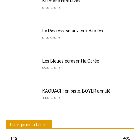
Mamans karatékas
04/06/2019
La Possession aux jeux des Iles
04/06/2019
Les Bleues écrasent la Corée
09/06/2019
KAOUACHI en piste, BOYER annulé
11/06/2019
Catégories à la une
Trail
405