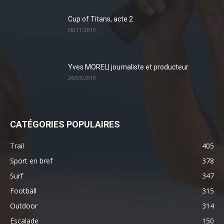
Cup of Titans, acte 2
08/11/2019
Yves MOREL| journaliste et producteur
26/05/2019
CATÉGORIES POPULAIRES
Trail
405
Sport en bref
378
Surf
347
Football
315
Outdoor
314
Escalade
150