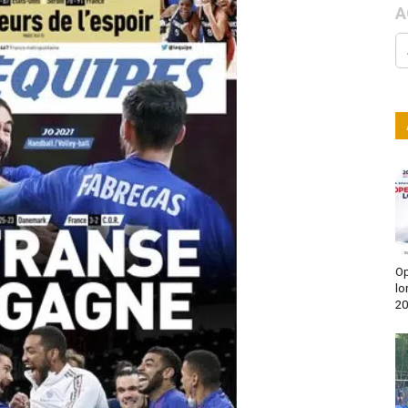
A
Op
lo
20