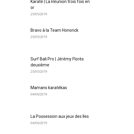
Karaté | La Réunion trois fois en
or
25/05/2019
Bravo à la Team Honorick
25/05/2019
Surf Bali Pro | Jérémy Florès
deuxième
25/05/2019
Mamans karatékas
04/06/2019
La Possession aux jeux des Iles
04/06/2019