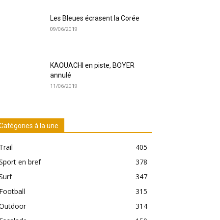
Les Bleues écrasent la Corée
09/06/2019
KAOUACHI en piste, BOYER
annulé
11/06/2019
Catégories à la une
Trail
405
Sport en bref
378
Surf
347
Football
315
Outdoor
314