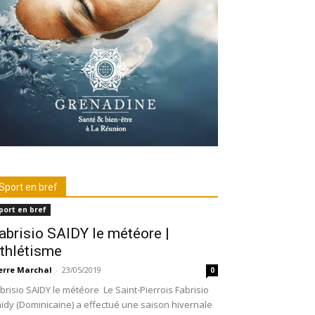
Sport en bref
port en bref
abrisio SAIDY le météore |
thlétisme
erre Marchal
-
23/05/2019
0
brisio SAIDY le météore Le Saint-Pierrois Fabrisio
ïdy (Dominicaine) a effectué une saison hivernale