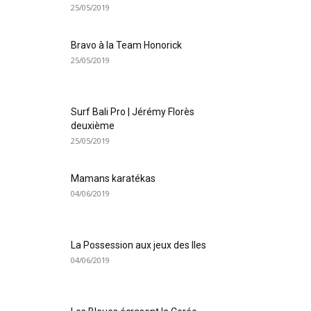
25/05/2019
Bravo à la Team Honorick
25/05/2019
Surf Bali Pro | Jérémy Florès
deuxième
25/05/2019
Mamans karatékas
04/06/2019
La Possession aux jeux des Iles
04/06/2019