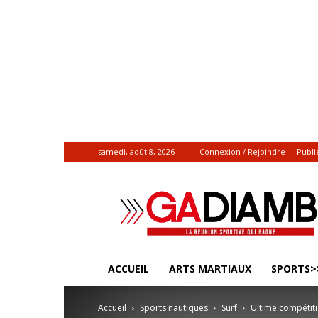
samedi, août 8, 2026
Connexion / Rejoindre
Publi
Gadiamb.re
|
Actualités
sportives
ACCUEIL
ARTS MARTIAUX
SPORTS>
Accueil
Sports nautiques
Surf
Ultime compétit