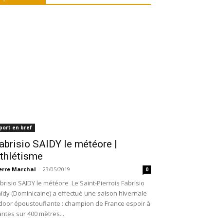
port en bref
abrisio SAIDY le météore |
thlétisme
erre Marchal
-
23/05/2019
0
brisio SAIDY le météore Le Saint-Pierrois Fabrisio
ïdy (Dominicaine) a effectué une saison hivernale
door époustouflante : champion de France espoir à
ntes sur 400 mètres...