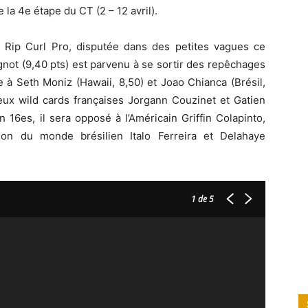
 la 4e étape du CT (2 – 12 avril).
 Rip Curl Pro, disputée dans des petites vagues ce
not (9,40 pts) est parvenu à se sortir des repêchages
 à Seth Moniz (Hawaii, 8,50) et Joao Chianca (Brésil,
deux wild cards françaises Jorgann Couzinet et Gatien
n 16es, il sera opposé à l’Américain Griffin Colapinto,
ion du monde brésilien Italo Ferreira et Delahaye
1
de 5