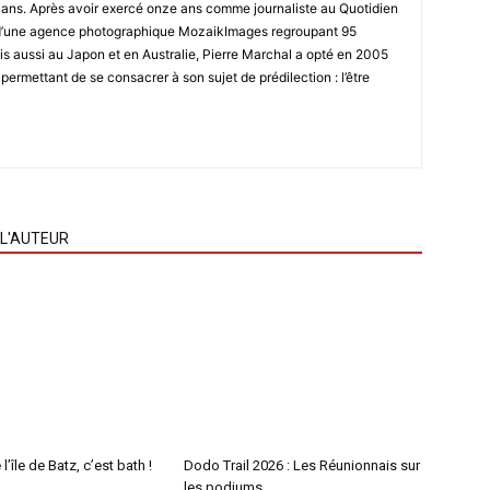
8 ans. Après avoir exercé onze ans comme journaliste au Quotidien
r d’une agence photographique MozaikImages regroupant 95
is aussi au Japon et en Australie, Pierre Marchal a opté en 2005
 permettant de se consacrer à son sujet de prédilection : l’être
 L'AUTEUR
l’île de Batz, c’est bath !
Dodo Trail 2026 : Les Réunionnais sur
les podiums