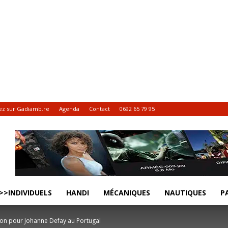
ez sur Gadiamb.re
Agenda
Contact
0692 65 79 95
>>INDIVIDUELS
HANDI
MÉCANIQUES
NAUTIQUES
P
ion pour Johanne Defay au Portugal