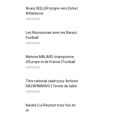
Anaïs SEILLER lorgne vers Doha |
Athlétisme
23/05/2019
Les Réunionnais avec les Barea |
Football
23/05/2019
Melvine MALARD championne
d’Europe et de France | Football
23/05/2019
Titre national cadet pour Antoine
RAZAFINARIVO | Tennis de table
23/05/2019
Karaté | La Réunion trois fois en
or