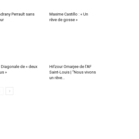
drany Perrault sans
Maxime Castillo : « Un
ur
rêve de gosse »
 Diagonale de « deux
Hifzour Omarjee de l’AF
us »
Saint-Louis | “Nous vivons
un rêve...