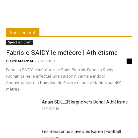
Sport en bref
Sport en bref
Fabrisio SAIDY le météore | Athlétisme
Pierre Marchal
-
23/05/2019
0
Fabrisio SAIDY le météore Le Saint-Pierrois Fabrisio Saïdy
(Dominicaine) a effectué une saison hivernale indoor
époustouflante : champion de France espoir à Nantes sur 400
mètres...
Anaïs SEILLER lorgne vers Doha | Athlétisme
23/05/2019
Les Réunionnais avec les Barea | Football