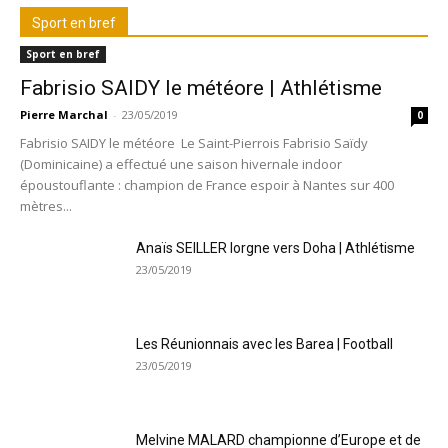
Sport en bref
Sport en bref
Fabrisio SAIDY le météore | Athlétisme
Pierre Marchal
-
23/05/2019
0
Fabrisio SAIDY le météore Le Saint-Pierrois Fabrisio Saïdy
(Dominicaine) a effectué une saison hivernale indoor
époustouflante : champion de France espoir à Nantes sur 400
mètres...
Anaïs SEILLER lorgne vers Doha | Athlétisme
23/05/2019
Les Réunionnais avec les Barea | Football
23/05/2019
Melvine MALARD championne d’Europe et de