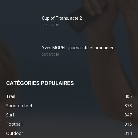
Cup of Titans, acte 2
08/11/2019
Yves MOREL| journaliste et producteur
26/05/2019
CATÉGORIES POPULAIRES
Trail
405
Sport en bref
378
Surf
347
Football
315
Outdoor
314