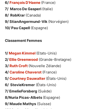
6/
François D’Haene
(France)
7/ Marco De Gasperi
(Italie)
8/ RobKrar
(Canada)
9/ StianAngermund-Vik
(Norvégien)
10/ Pau Capell
(Espagne)
Classement Femmes
1/
Megan Kimmel
(Etats-Unis)
2/
Ellie Greenwood
(Grande-Bretagne)
3/
Ruth Croft
(Nouvelle Zélande)
4/
Caroline Chaverot
(France)
5/
Courtney Dauwalter
(États-Unis)
6/ StevieKremer
(États-Unis)
7/ EmelieForsberg
(Suède)
8/Nuria Picas-Albets
(Espagne)
9/ Maude Mathys
(Suisse)