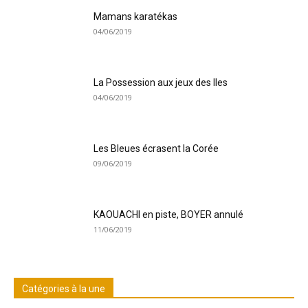
Mamans karatékas
04/06/2019
La Possession aux jeux des Iles
04/06/2019
Les Bleues écrasent la Corée
09/06/2019
KAOUACHI en piste, BOYER annulé
11/06/2019
Catégories à la une