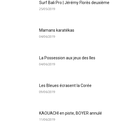
Surf Bali Pro | Jérémy Florès deuxième
25/05/2019
Mamans karatékas
04/06/2019
La Possession aux jeux des Iles
04/06/2019
Les Bleues écrasent la Corée
09/06/2019
KAOUACHI en piste, BOYER annulé
11/06/2019