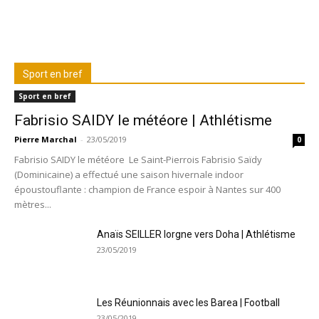
Sport en bref
Sport en bref
Fabrisio SAIDY le météore | Athlétisme
Pierre Marchal
-
23/05/2019
0
Fabrisio SAIDY le météore Le Saint-Pierrois Fabrisio Saïdy
(Dominicaine) a effectué une saison hivernale indoor
époustouflante : champion de France espoir à Nantes sur 400
mètres...
Anaïs SEILLER lorgne vers Doha | Athlétisme
23/05/2019
Les Réunionnais avec les Barea | Football
23/05/2019