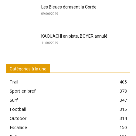
Les Bleues écrasent la Corée
09/06/2019
KAOUACHI en piste, BOYER annulé
11/06/2019
Catégories à la une
Trail
405
Sport en bref
378
Surf
347
Football
315
Outdoor
314
Escalade
150