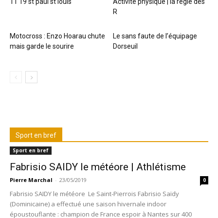
11 19 st paul st louis
Activité physique | la règle des
R
Motocross : Enzo Hoarau chute
Le sans faute de l’équipage
mais garde le sourire
Dorseuil
Sport en bref
Sport en bref
Fabrisio SAIDY le météore | Athlétisme
Pierre Marchal
-
23/05/2019
0
Fabrisio SAIDY le météore Le Saint-Pierrois Fabrisio Saïdy
(Dominicaine) a effectué une saison hivernale indoor
époustouflante : champion de France espoir à Nantes sur 400