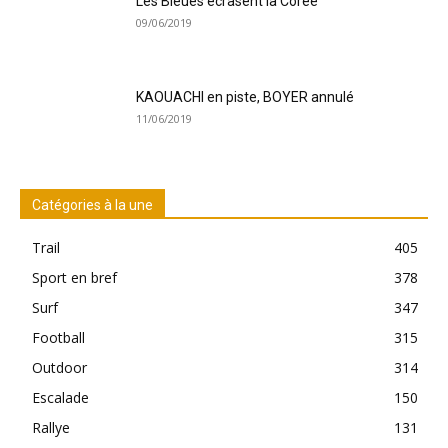
Les Bleues écrasent la Corée
09/06/2019
KAOUACHI en piste, BOYER annulé
11/06/2019
Catégories à la une
Trail
405
Sport en bref
378
Surf
347
Football
315
Outdoor
314
Escalade
150
Rallye
131