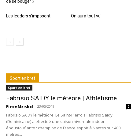
de se bouger »
Les leaders s’imposent
On aura tout vu!
Sport en bref
Sport en bref
Fabrisio SAIDY le météore | Athlétisme
Pierre Marchal
-
23/05/2019
0
Fabrisio SAIDY le météore Le Saint-Pierrois Fabrisio Saïdy
(Dominicaine) a effectué une saison hivernale indoor
époustouflante : champion de France espoir à Nantes sur 400
mètres...