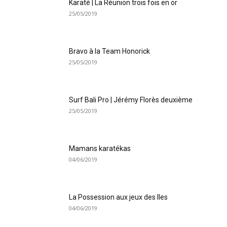
Karaté | La Réunion trois fois en or
25/05/2019
Bravo à la Team Honorick
25/05/2019
Surf Bali Pro | Jérémy Florès deuxième
25/05/2019
Mamans karatékas
04/06/2019
La Possession aux jeux des Iles
04/06/2019