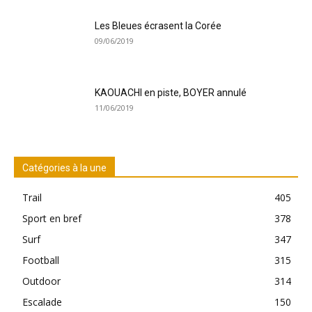
Les Bleues écrasent la Corée
09/06/2019
KAOUACHI en piste, BOYER annulé
11/06/2019
Catégories à la une
Trail
405
Sport en bref
378
Surf
347
Football
315
Outdoor
314
Escalade
150