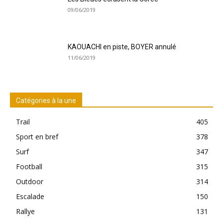
09/06/2019
KAOUACHI en piste, BOYER annulé
11/06/2019
Catégories à la une
Trail
405
Sport en bref
378
Surf
347
Football
315
Outdoor
314
Escalade
150
Rallye
131