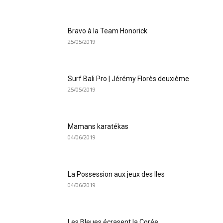
Bravo à la Team Honorick
25/05/2019
Surf Bali Pro | Jérémy Florès deuxième
25/05/2019
Mamans karatékas
04/06/2019
La Possession aux jeux des Iles
04/06/2019
Les Bleues écrasent la Corée