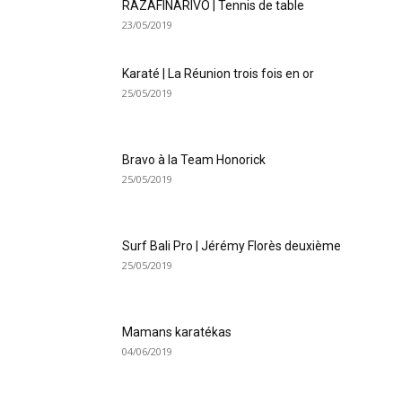
RAZAFINARIVO | Tennis de table
23/05/2019
Karaté | La Réunion trois fois en or
25/05/2019
Bravo à la Team Honorick
25/05/2019
Surf Bali Pro | Jérémy Florès deuxième
25/05/2019
Mamans karatékas
04/06/2019