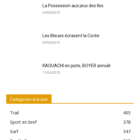
La Possession aux jeux des Iles
04/06/2019
Les Bleues écrasent la Corée
09/06/2019
KAOUACHI en piste, BOYER annulé
11/06/2019
Catégories à la une
Trail
405
Sport en bref
378
Surf
347