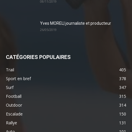
08/11/2019
Yves MOREL| journaliste et producteur
26/05/2019
CATÉGORIES POPULAIRES
Trail
405
Sport en bref
378
Surf
347
Football
315
Outdoor
314
Escalade
150
Rallye
131
Auto
101