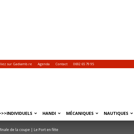
liez sur Gadiamb.re
Agenda
Contact
0692 65 79 95
>>INDIVIDUELS
HANDI
MÉCANIQUES
NAUTIQUES
 finale de la coupe | Le Port en fête