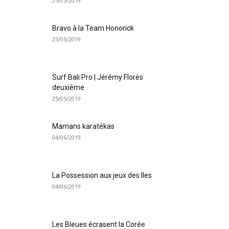
25/05/2019
Bravo à la Team Honorick
25/05/2019
Surf Bali Pro | Jérémy Florès
deuxième
25/05/2019
Mamans karatékas
04/06/2019
La Possession aux jeux des Iles
04/06/2019
Les Bleues écrasent la Corée