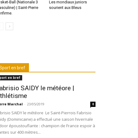
sket-Ball (Nationale 3
Les mondiaux juniors
sculine) | Saint-Pierre
sourient aux Bleus
nfirme.
Sport en bref
port en bref
abrisio SAIDY le météore |
thlétisme
erre Marchal
-
23/05/2019
0
brisio SAIDY le météore Le Saint-Pierrois Fabrisio
ïdy (Dominicaine) a effectué une saison hivernale
door époustouflante : champion de France espoir à
ntes sur 400 mètres...