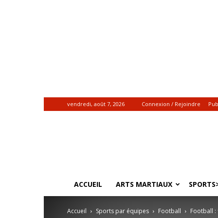
vendredi, août 7, 2026
Connexion / Rejoindre
Pub
Gadiamb.re
|
Actualités
sportives
ACCUEIL
ARTS MARTIAUX
SPORTS>
Accueil
Sports par équipes
Football
Football :