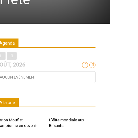
Agenda
OÛT, 2026
AUCUN ÉVÉNEMENT
A la une
rion Mouflet
L’élite mondiale aux
ampionne en devenir
Brisants