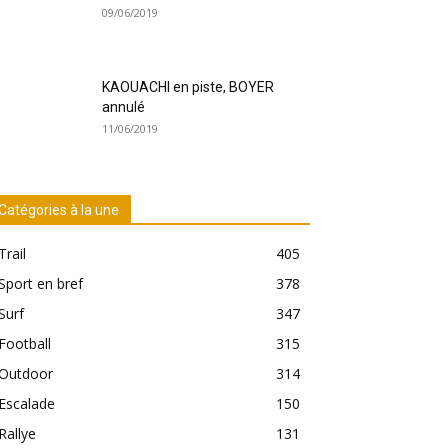
09/06/2019
KAOUACHI en piste, BOYER
annulé
11/06/2019
Catégories à la une
Trail
405
Sport en bref
378
Surf
347
Football
315
Outdoor
314
Escalade
150
Rallye
131