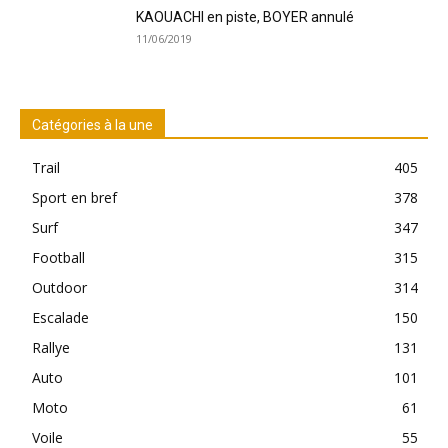
KAOUACHI en piste, BOYER annulé
11/06/2019
Catégories à la une
Trail
405
Sport en bref
378
Surf
347
Football
315
Outdoor
314
Escalade
150
Rallye
131
Auto
101
Moto
61
Voile
55