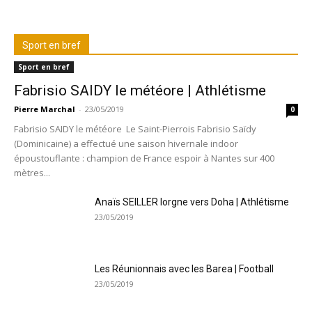
Sport en bref
Sport en bref
Fabrisio SAIDY le météore | Athlétisme
Pierre Marchal
-
23/05/2019
0
Fabrisio SAIDY le météore Le Saint-Pierrois Fabrisio Saïdy
(Dominicaine) a effectué une saison hivernale indoor
époustouflante : champion de France espoir à Nantes sur 400
mètres...
Anaïs SEILLER lorgne vers Doha | Athlétisme
23/05/2019
Les Réunionnais avec les Barea | Football
23/05/2019