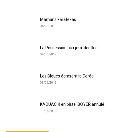
Mamans karatékas
04/06/2019
La Possession aux jeux des Iles
04/06/2019
Les Bleues écrasent la Corée
09/06/2019
KAOUACHI en piste, BOYER annulé
11/06/2019