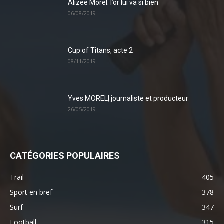
Alizée Morel: l’or lui va si bien
06/08/2019
Cup of Titans, acte 2
08/11/2019
Yves MOREL| journaliste et producteur
26/05/2019
CATÉGORIES POPULAIRES
Trail
405
Sport en bref
378
Surf
347
Football
315