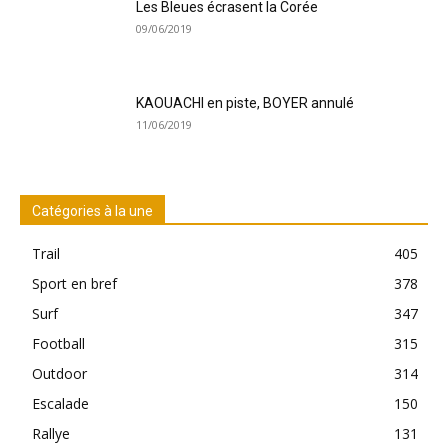
Les Bleues écrasent la Corée
09/06/2019
KAOUACHI en piste, BOYER annulé
11/06/2019
Catégories à la une
Trail
405
Sport en bref
378
Surf
347
Football
315
Outdoor
314
Escalade
150
Rallye
131