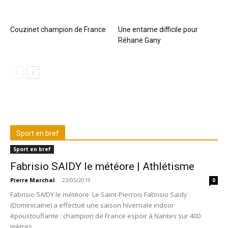
Couzinet champion de France
Une entame difficile pour
Réhane Gany
Sport en bref
Sport en bref
Fabrisio SAIDY le météore | Athlétisme
Pierre Marchal
-
23/05/2019
0
Fabrisio SAIDY le météore Le Saint-Pierrois Fabrisio Saïdy
(Dominicaine) a effectué une saison hivernale indoor
époustouflante : champion de France espoir à Nantes sur 400
mètres...