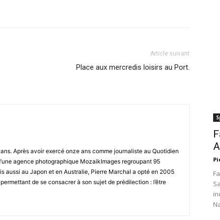
Article suivant
Place aux mercredis loisirs au Port.
S
F
A
8 ans. Après avoir exercé onze ans comme journaliste au Quotidien
Pi
r d’une agence photographique MozaikImages regroupant 95
is aussi au Japon et en Australie, Pierre Marchal a opté en 2005
Fa
 permettant de se consacrer à son sujet de prédilection : l’être
Sa
in
Na