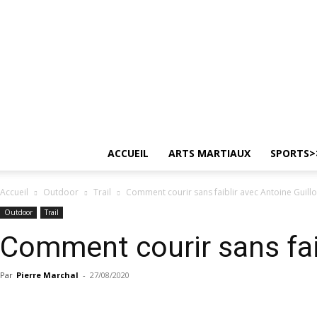
ACCUEIL
ARTS MARTIAUX
SPORTS>
Accueil
Outdoor
Trail
Comment courir sans faiblir avec Antoine Guill
Outdoor
Trail
Comment courir sans faib
Par
Pierre Marchal
-
27/08/2020