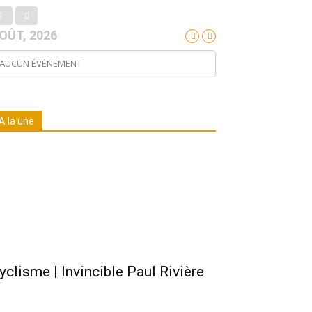
OÛT, 2026
AUCUN ÉVÉNEMENT
A la une
yclisme | Invincible Paul Rivière