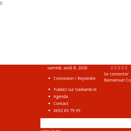
samedi, août 8, 2026
Se connecter
Connexion / Rejoindre
Bienvenue! Co
Publiez sur Gadiamb.re
Agenda
Contact
0692 65 79 95