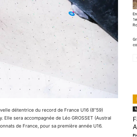
En
1e
Ro
Gr
co
S
elle détentrice du record de France U16 (8’’59)
assy. Elle sera accompagnée de Léo GROSSET (Austral
F
ionnats de France, pour sa première année U16.
A
Pi