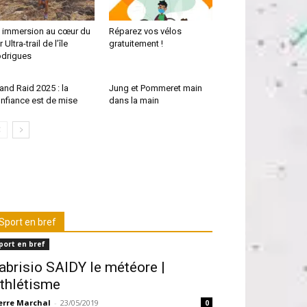
 immersion au cœur du
Réparez vos vélos
r Ultra-trail de l’île
gratuitement !
drigues
and Raid 2025 : la
Jung et Pommeret main
nfiance est de mise
dans la main
Sport en bref
port en bref
abrisio SAIDY le météore |
thlétisme
erre Marchal
-
23/05/2019
0