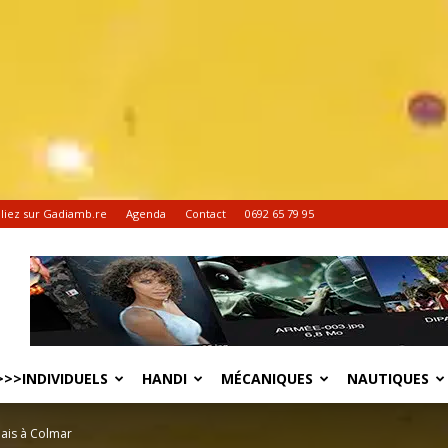
liez sur Gadiamb.re
Agenda
Contact
0692 65 79 95
>>INDIVIDUELS
HANDI
MÉCANIQUES
NAUTIQUES
ais à Colmar