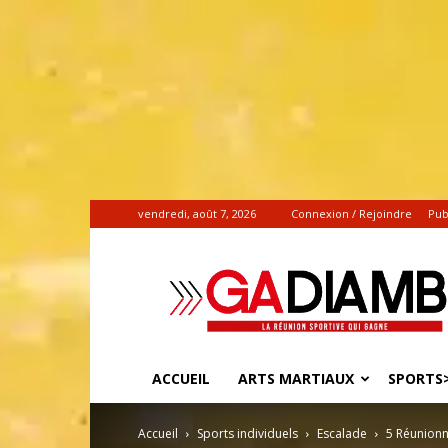
vendredi, août 7, 2026
Connexion / Rejoindre
Pub
Gadiamb.re
|
Actualités
sportives
ACCUEIL
ARTS MARTIAUX
SPORTS>
Accueil
Sports individuels
Escalade
5 Réunionn