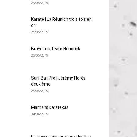
23/05/2019
Karaté | La Réunion trois fois en
or
25/05/2019
Bravo à la Team Honorick
25/05/2019
Surf Bali Pro | Jérémy Florès
deuxième
25/05/2019
Mamans karatékas
04/06/2019
La Possession aux jeux des Iles