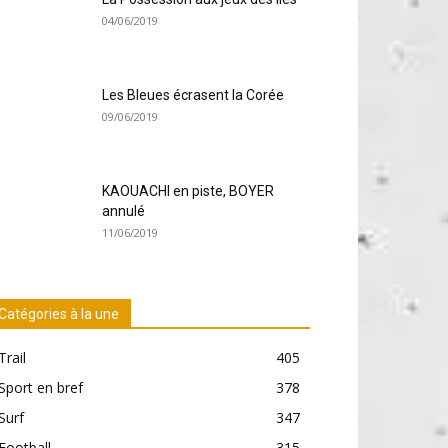
04/06/2019
Les Bleues écrasent la Corée
09/06/2019
KAOUACHI en piste, BOYER
annulé
11/06/2019
Catégories à la une
Trail
405
Sport en bref
378
Surf
347
Football
315